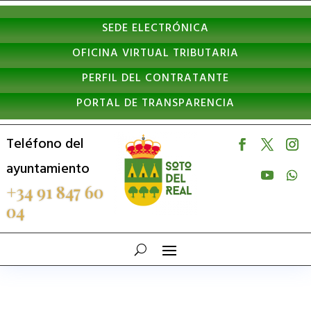
Nota:
SEDE ELECTRÓNICA
este
OFICINA VIRTUAL TRIBUTARIA
sitio
PERFIL DEL CONTRATANTE
web
PORTAL DE TRANSPARENCIA
incluye
un
Teléfono del
sistema
ayuntamiento
de
+34 91 847 60
04
accesibilidad.