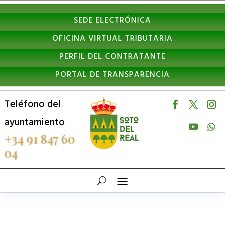
Nota:
SEDE ELECTRÓNICA
este
OFICINA VIRTUAL TRIBUTARIA
sitio
PERFIL DEL CONTRATANTE
web
PORTAL DE TRANSPARENCIA
incluye
un
Teléfono del
sistema
ayuntamiento
de
+34 91 847 60
04
accesibilidad.