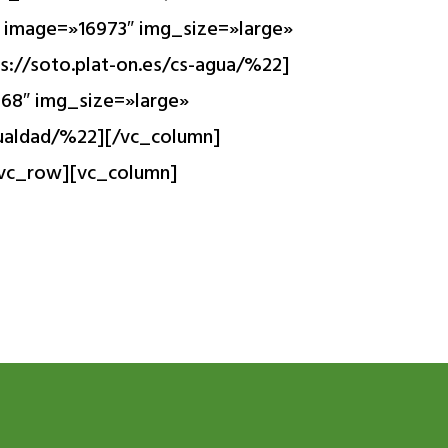
 image=»16973″ img_size=»large»
://soto.plat-on.es/cs-agua/%22]
68″ img_size=»large»
gualdad/%22][/vc_column]
[vc_row][vc_column]