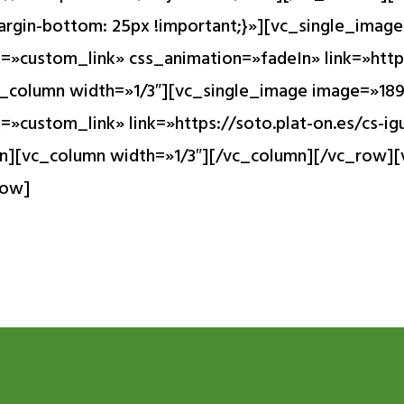
rgin-bottom: 25px !important;}»][vc_single_image
»custom_link» css_animation=»fadeIn» link=»https
_column width=»1/3″][vc_single_image image=»189
»custom_link» link=»https://soto.plat-on.es/cs-i
mn][vc_column width=»1/3″][/vc_column][/vc_row]
row]