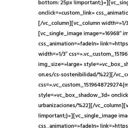
de
bottom: 25px !important;}»][vc_s
accesibilidad.
onclick=»custom_link» css_animatio
[/vc_column][vc_column width=»1/
[vc_single_image image=»16968″ i
css_animation=»fadeIn» link=»https
width=»1/3″ css=».vc_custom_1519
img_size=»large» style=»vc_box_sh
on.es/cs-sostenibilidad/%22][/vc_
css=».vc_custom_1519648729274{ma
style=»vc_box_shadow_3d» onclick=
urbanizaciones/%22][/vc_column][
!important;}»][vc_single_image i
css_animation=»fadeIn» link=»http