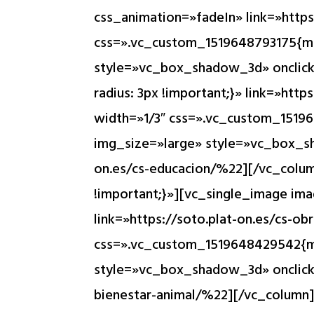
usando
css_animation=»fadeIn» link=»https
un
css=».vc_custom_1519648793175{ma
lector
style=»vc_box_shadow_3d» onclick
de
radius: 3px !important;}» link=»ht
pantalla;
width=»1/3″ css=».vc_custom_1519
Presione
img_size=»large» style=»vc_box_sh
Control-
on.es/cs-educacion/%22][/vc_colu
F10
!important;}»][vc_single_image i
para
link=»https://soto.plat-on.es/cs-o
abrir
css=».vc_custom_1519648429542{ma
un
style=»vc_box_shadow_3d» onclick=
menú
bienestar-animal/%22][/vc_column