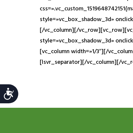
css=».vc_custom_1519648742151{ma
style=»vc_box_shadow_3d» onclick=
[/vc_column][/vc_row][vc_row][vc
style=»vc_box_shadow_3d» onclick=
[vc_column width=»1/3″][/vc_colu
[lsvr_separator][/vc_column][/vc_
Accesibilidad