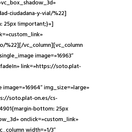
e=»vc_box_shadow_3d»
dad-ciudadana-y-vial/%22]
 25px !important;}»]
ck=»custom_link»
iado/%22][/vc_column][vc_column
_single_image image=»16963″
deIn» link=»https://soto.plat-
e image=»16964″ img_size=»large»
://soto.plat-on.es/cs-
34901{margin-bottom: 25px
ow_3d» onclick=»custom_link»
vc_column width=»1/3″