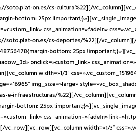
://soto.plat-on.es/cs-cultura%22][/vc_column][vc
rgin-bottom: 25px !important;}»][vc_single_imag
=»custom_link» css_animation=»fadeIn» css=».v
tps://soto.plat-on.es/cs-deportes/%22][/vc_colum
648756478{margin-bottom: 25px !important;}»][vc
adow_3d» onclick=»custom_link» css_animation=»fa
mn][vc_column width=»1/3″ css=».vc_custom_15196
mage=»16965″ img_size=»large» style=»vc_box_sha
bras-e-infraestructuras/%22][/vc_column][vc_colum
rgin-bottom: 25px !important;}»][vc_single_imag
»custom_link» css_animation=»fadeIn» link=»https:
][/vc_row][vc_row][vc_column width=»1/3″ css=»