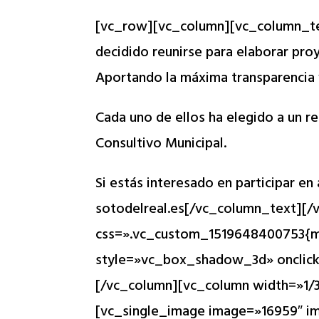
para
[vc_row][vc_column][vc_column_text
ajustar
decidido reunirse para elaborar proy
el
Aportando la máxima transparencia y
sitio
web
Cada uno de ellos ha elegido a un r
a
Consultivo Municipal.
las
personas
Si estás interesado en participar en
con
sotodelreal.es
[/vc_column_text][/
discapacidad
css=».vc_custom_1519648400753{ma
visual
style=»vc_box_shadow_3d» onclick=
que
[/vc_column][vc_column width=»1/
están
[vc_single_image image=»16959″ i