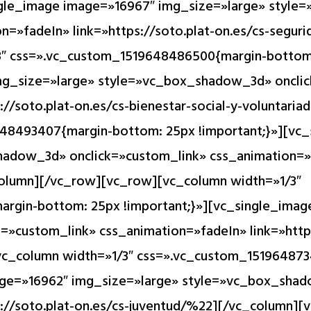
ingle_image image=»16967″ img_size=»large» styl
n=»fadeIn» link=»https://soto.plat-on.es/cs-seguri
3″ css=».vc_custom_1519648486500{margin-bottom:
mg_size=»large» style=»vc_box_shadow_3d» oncli
://soto.plat-on.es/cs-bienestar-social-y-voluntar
648493407{margin-bottom: 25px !important;}»][vc
adow_3d» onclick=»custom_link» css_animation=»fa
column][/vc_row][vc_row][vc_column width=»1/3″
rgin-bottom: 25px !important;}»][vc_single_imag
»custom_link» css_animation=»fadeIn» link=»https
vc_column width=»1/3″ css=».vc_custom_15196487
mage=»16962″ img_size=»large» style=»vc_box_shad
s://soto.plat-on.es/cs-juventud/%22][/vc_column][