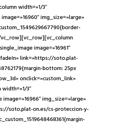
_column width=»1/3″
e image=»16960″ img_size=»large»
c_custom_1549629667790{border-
n][/vc_row][vc_row][vc_column
_single_image image=»16961″
deIn» link=»https://soto.plat-
48762179{margin-bottom: 25px
dow_3d» onclick=»custom_link»
n width=»1/3″
e image=»16966″ img_size=»large»
//soto.plat-on.es/cs-proteccion-y-
.vc_custom_1519648468361{margin-