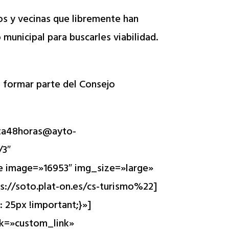
s y vecinas que libremente han
municipal para buscarles viabilidad.
a formar parte del Consejo
ta48horas@ayto-
/3″
e image=»16953″ img_size=»large»
://soto.plat-on.es/cs-turismo%22]
25px !important;}»]
ck=»custom_link»