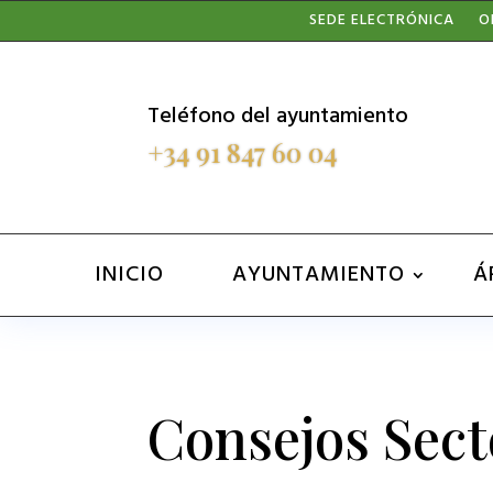
Nota:
SEDE ELECTRÓNICA
O
este
sitio
Teléfono del ayuntamiento
web
+34 91 847 60 04
incluye
un
sistema
INICIO
AYUNTAMIENTO
Á
de
accesibilidad.
Presione
Control-
Consejos Sect
F11