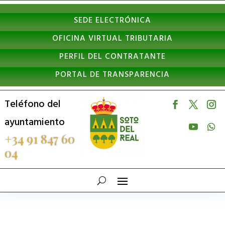
Nota:
SEDE ELECTRÓNICA
este
OFICINA VIRTUAL TRIBUTARIA
sitio
PERFIL DEL CONTRATANTE
web
PORTAL DE TRANSPARENCIA
incluye
un
Teléfono del
sistema
ayuntamiento
de
+34 91 847 60
04
accesibilidad.