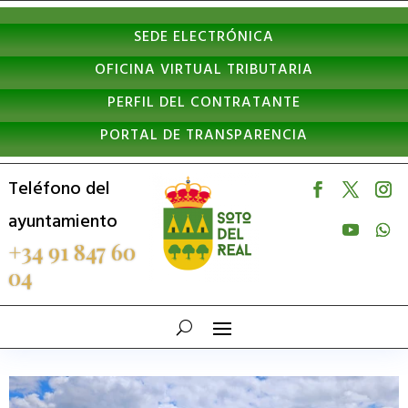
Nota:
SEDE ELECTRÓNICA
este
OFICINA VIRTUAL TRIBUTARIA
sitio
PERFIL DEL CONTRATANTE
web
PORTAL DE TRANSPARENCIA
incluye
un
Teléfono del
sistema
ayuntamiento
de
+34 91 847 60
04
accesibilidad.