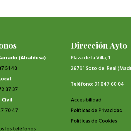
fonos
Dirección Ayto
Barrado (Alcaldesa)
Plaza de la Villa, 1
87 51 40
28791 Soto del Real (Madr
Local
Teléfono: 91 847 60 04
72 37 37
 Civil
Accesibilidad
47 70 47
Políticas de Privacidad
Políticas de Cookies
s los teléfonos