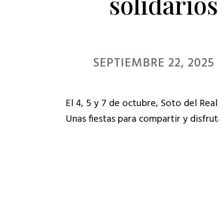
solidarios
para
ajustar
el
sitio
SEPTIEMBRE 22, 2025
web
a
El 4, 5 y 7 de octubre, Soto del Real
las
Unas fiestas para compartir y disfruta
personas
con
discapacidad
visual
que
están