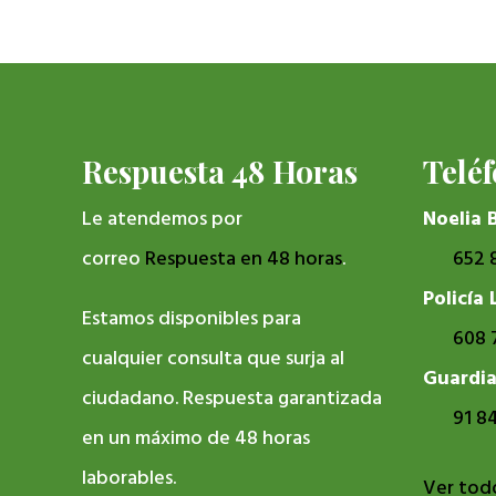
Respuesta 48 Horas
Telé
Le atendemos por
Noelia 
correo
Respuesta en 48 horas
.
652 
Policía 
Estamos disponibles para
608 
cualquier consulta que surja al
Guardia
ciudadano. Respuesta garantizada
91 8
en un máximo de 48 horas
laborables.
Ver todo