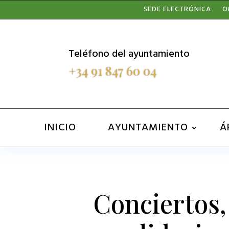
Nota:
SEDE ELECTRÓNICA
O
este
sitio
Teléfono del ayuntamiento
web
+34 91 847 60 04
incluye
un
sistema
INICIO
AYUNTAMIENTO
Á
de
accesibilidad.
Presione
Control-
Conciertos,
F11