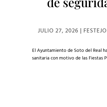
de segurid
para
ajustar
el
sitio
JULIO 27, 2026
|
FESTEJO
web
a
El Ayuntamiento de Soto del Real h
las
sanitaria con motivo de las Fiestas Pa
personas
con
discapacidad
visual
que
están