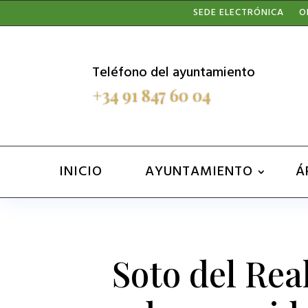
Nota:
SEDE ELECTRÓNICA
O
este
sitio
Teléfono del ayuntamiento
web
+34 91 847 60 04
incluye
un
sistema
INICIO
AYUNTAMIENTO
Á
de
accesibilidad.
Presione
Control-
Soto del Rea
F11