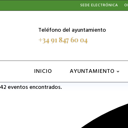
Nota:
SEDE ELECTRÓNICA
O
este
sitio
Teléfono del ayuntamiento
web
+34 91 847 60 04
incluye
un
sistema
INICIO
AYUNTAMIENTO
de
42 eventos encontrados.
accesibilidad.
Presione
Control-
F11