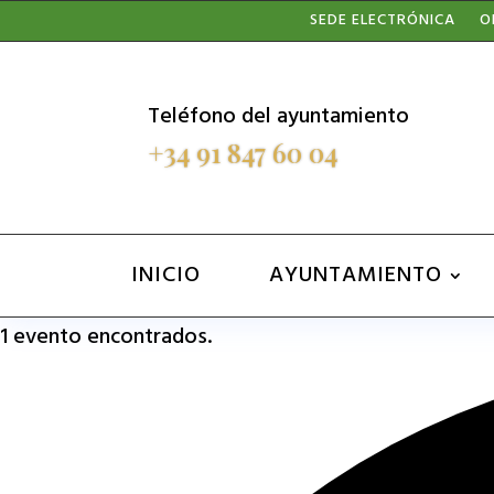
Nota:
SEDE ELECTRÓNICA
O
este
sitio
Teléfono del ayuntamiento
web
+34 91 847 60 04
incluye
un
sistema
INICIO
AYUNTAMIENTO
de
1 evento encontrados.
accesibilidad.
Presione
Control-
F11