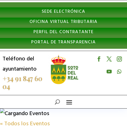
Nota:
SEDE ELECTRÓNICA
este
OFICINA VIRTUAL TRIBUTARIA
sitio
PERFIL DEL CONTRATANTE
web
PORTAL DE TRANSPARENCIA
incluye
un
Teléfono del
sistema
ayuntamiento
de
+34 91 847 60
04
accesibilidad.
« Todos los Eventos