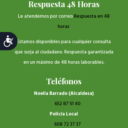
Respuesta 48 Horas
Le atendemos por correo
Respuesta en 48
horas
.
Accesibilidad
Estamos disponibles para cualquier consulta
que surja al ciudadano. Respuesta garantizada
en un máximo de 48 horas laborables.
Teléfonos
Noelia Barrado (Alcaldesa)
652 87 51 40
Policía Local
608 72 37 37