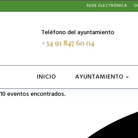
Nota:
SEDE ELECTRÓNICA
O
este
sitio
Teléfono del ayuntamiento
web
+34 91 847 60 04
incluye
un
sistema
INICIO
AYUNTAMIENTO
de
10 eventos encontrados.
accesibilidad.
Presione
Control-
F11