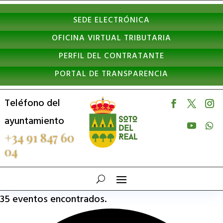
Nota:
SEDE ELECTRÓNICA
este
OFICINA VIRTUAL TRIBUTARIA
sitio
PERFIL DEL CONTRATANTE
web
PORTAL DE TRANSPARENCIA
incluye
un
Teléfono del
sistema
ayuntamiento
de
+34 91 847 60
04
accesibilidad.
35 eventos encontrados.