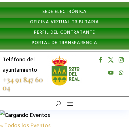
Nota:
SEDE ELECTRÓNICA
este
OFICINA VIRTUAL TRIBUTARIA
sitio
PERFIL DEL CONTRATANTE
web
PORTAL DE TRANSPARENCIA
incluye
un
Teléfono del
sistema
ayuntamiento
de
+34 91 847 60
04
accesibilidad.
« Todos los Eventos