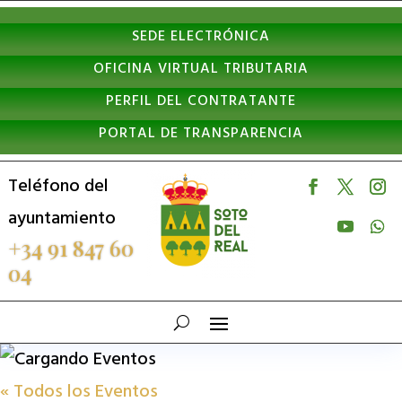
Nota:
SEDE ELECTRÓNICA
este
OFICINA VIRTUAL TRIBUTARIA
sitio
PERFIL DEL CONTRATANTE
web
PORTAL DE TRANSPARENCIA
incluye
un
Teléfono del
sistema
ayuntamiento
de
+34 91 847 60
04
accesibilidad.
« Todos los Eventos