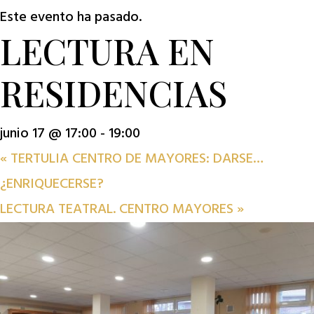
Este evento ha pasado.
LECTURA EN
RESIDENCIAS
junio 17 @ 17:00
-
19:00
«
TERTULIA CENTRO DE MAYORES: DARSE…
¿ENRIQUECERSE?
LECTURA TEATRAL. CENTRO MAYORES
»