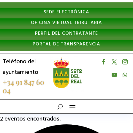
Nota:
SEDE ELECTRÓNICA
este
OFICINA VIRTUAL TRIBUTARIA
sitio
PERFIL DEL CONTRATANTE
web
PORTAL DE TRANSPARENCIA
incluye
un
Teléfono del
sistema
ayuntamiento
de
+34 91 847 60
04
accesibilidad.
2 eventos encontrados.