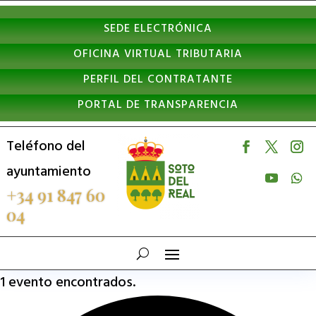
Nota:
SEDE ELECTRÓNICA
este
OFICINA VIRTUAL TRIBUTARIA
sitio
PERFIL DEL CONTRATANTE
web
PORTAL DE TRANSPARENCIA
incluye
un
Teléfono del
sistema
ayuntamiento
de
+34 91 847 60
04
accesibilidad.
1 evento encontrados.