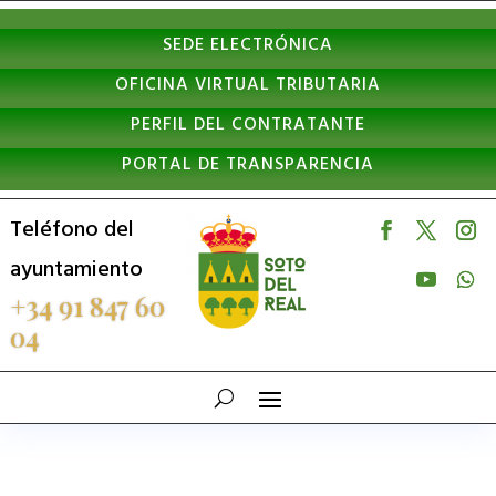
Nota:
SEDE ELECTRÓNICA
este
OFICINA VIRTUAL TRIBUTARIA
sitio
PERFIL DEL CONTRATANTE
web
PORTAL DE TRANSPARENCIA
incluye
un
Teléfono del
sistema
ayuntamiento
de
+34 91 847 60
04
accesibilidad.