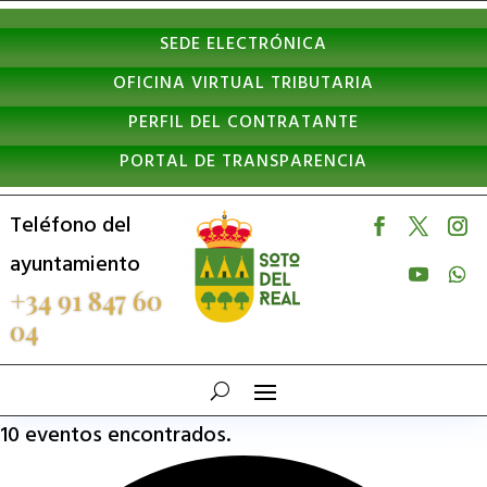
Nota:
SEDE ELECTRÓNICA
este
OFICINA VIRTUAL TRIBUTARIA
sitio
PERFIL DEL CONTRATANTE
web
PORTAL DE TRANSPARENCIA
incluye
un
Teléfono del
sistema
ayuntamiento
de
+34 91 847 60
04
accesibilidad.
10 eventos encontrados.