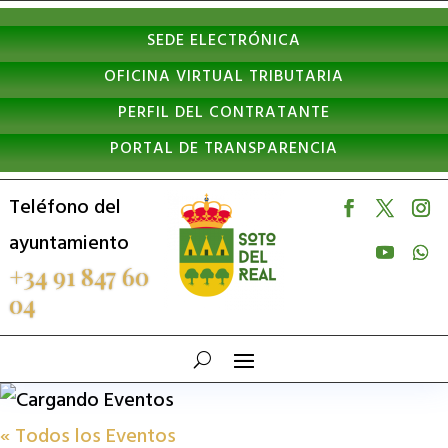
Nota:
SEDE ELECTRÓNICA
este
OFICINA VIRTUAL TRIBUTARIA
sitio
PERFIL DEL CONTRATANTE
web
PORTAL DE TRANSPARENCIA
incluye
un
Teléfono del
sistema
ayuntamiento
de
+34 91 847 60
04
accesibilidad.
« Todos los Eventos