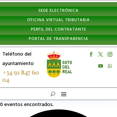
Nota:
SEDE ELECTRÓNICA
este
OFICINA VIRTUAL TRIBUTARIA
sitio
PERFIL DEL CONTRATANTE
web
PORTAL DE TRANSPARENCIA
incluye
un
Teléfono del
sistema
ayuntamiento
de
+34 91 847 60
04
accesibilidad.
0 eventos encontrados.