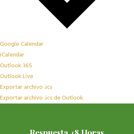
Google Calendar
iCalendar
Outlook 365
Outlook Live
Exportar archivo .ics
Exportar archivo .ics de Outlook
Respuesta 48 Horas