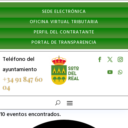
Nota:
SEDE ELECTRÓNICA
este
OFICINA VIRTUAL TRIBUTARIA
sitio
PERFIL DEL CONTRATANTE
web
PORTAL DE TRANSPARENCIA
incluye
un
Teléfono del
sistema
ayuntamiento
de
+34 91 847 60
04
accesibilidad.
10 eventos encontrados.