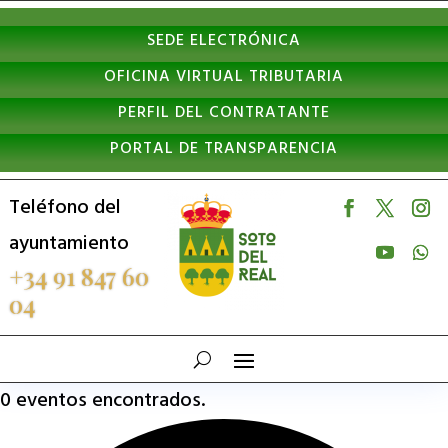
Nota:
SEDE ELECTRÓNICA
este
OFICINA VIRTUAL TRIBUTARIA
sitio
PERFIL DEL CONTRATANTE
web
PORTAL DE TRANSPARENCIA
incluye
un
Teléfono del
sistema
ayuntamiento
de
+34 91 847 60
04
accesibilidad.
0 eventos encontrados.