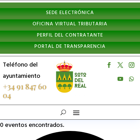
Nota:
SEDE ELECTRÓNICA
este
OFICINA VIRTUAL TRIBUTARIA
sitio
PERFIL DEL CONTRATANTE
web
PORTAL DE TRANSPARENCIA
incluye
un
Teléfono del
sistema
ayuntamiento
de
+34 91 847 60
04
accesibilidad.
0 eventos encontrados.