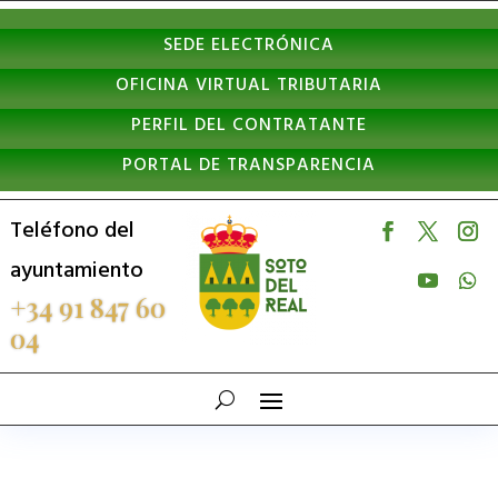
Nota:
SEDE ELECTRÓNICA
este
OFICINA VIRTUAL TRIBUTARIA
sitio
PERFIL DEL CONTRATANTE
web
PORTAL DE TRANSPARENCIA
incluye
un
Teléfono del
sistema
ayuntamiento
de
+34 91 847 60
04
accesibilidad.