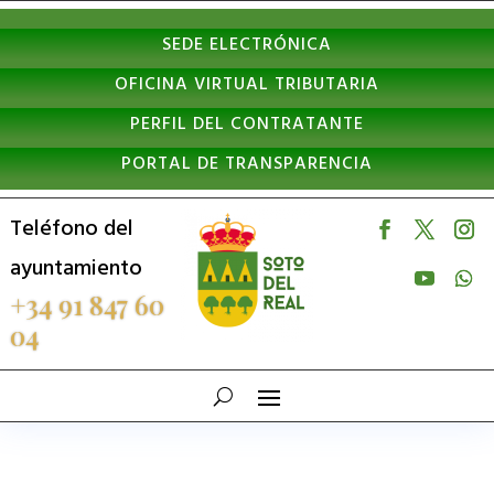
Nota:
SEDE ELECTRÓNICA
este
OFICINA VIRTUAL TRIBUTARIA
sitio
PERFIL DEL CONTRATANTE
web
PORTAL DE TRANSPARENCIA
incluye
un
Teléfono del
sistema
ayuntamiento
de
+34 91 847 60
04
accesibilidad.