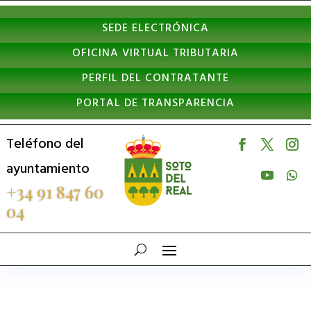
Nota:
SEDE ELECTRÓNICA
este
OFICINA VIRTUAL TRIBUTARIA
sitio
PERFIL DEL CONTRATANTE
web
PORTAL DE TRANSPARENCIA
incluye
un
Teléfono del
sistema
ayuntamiento
de
+34 91 847 60
04
accesibilidad.