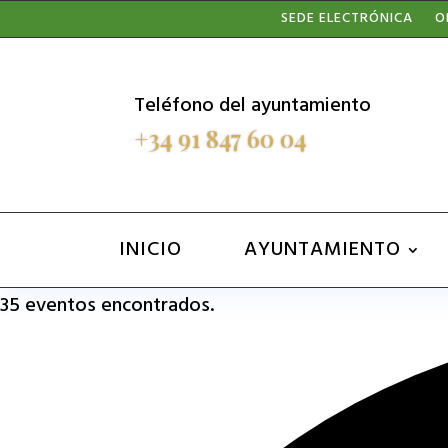
Nota:
SEDE ELECTRÓNICA
O
este
sitio
Teléfono del ayuntamiento
web
+34 91 847 60 04
incluye
un
sistema
INICIO
AYUNTAMIENTO
de
35 eventos encontrados.
accesibilidad.
Presione
Control-
F11