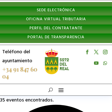
Nota:
SEDE ELECTRÓNICA
este
OFICINA VIRTUAL TRIBUTARIA
sitio
PERFIL DEL CONTRATANTE
web
PORTAL DE TRANSPARENCIA
incluye
un
Teléfono del
sistema
ayuntamiento
de
+34 91 847 60
04
accesibilidad.
35 eventos encontrados.