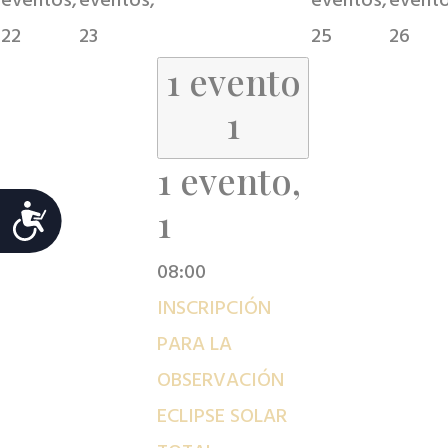
eventos,
eventos,
eventos,
evento
22
23
25
26
1 evento
1
1 evento,
1
Accesibilidad
08:00
INSCRIPCIÓN
PARA LA
OBSERVACIÓN
ECLIPSE SOLAR