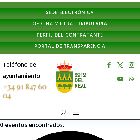
Nota:
SEDE ELECTRÓNICA
este
OFICINA VIRTUAL TRIBUTARIA
sitio
PERFIL DEL CONTRATANTE
web
PORTAL DE TRANSPARENCIA
incluye
un
Teléfono del
sistema
ayuntamiento
de
+34 91 847 60
04
accesibilidad.
0 eventos encontrados.