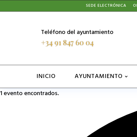
Nota:
SEDE ELECTRÓNICA
O
este
sitio
Teléfono del ayuntamiento
web
+34 91 847 60 04
incluye
un
sistema
INICIO
AYUNTAMIENTO
de
1 evento encontrados.
accesibilidad.
Presione
Control-
F11