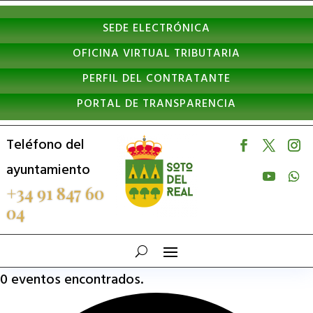
Nota:
SEDE ELECTRÓNICA
este
OFICINA VIRTUAL TRIBUTARIA
sitio
PERFIL DEL CONTRATANTE
web
PORTAL DE TRANSPARENCIA
incluye
un
Teléfono del
sistema
ayuntamiento
de
+34 91 847 60
04
accesibilidad.
0 eventos encontrados.