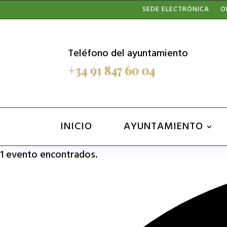
Nota:
SEDE ELECTRÓNICA
O
este
sitio
Teléfono del ayuntamiento
web
+34 91 847 60 04
incluye
un
sistema
INICIO
AYUNTAMIENTO
de
1 evento encontrados.
accesibilidad.
Presione
Control-
F11