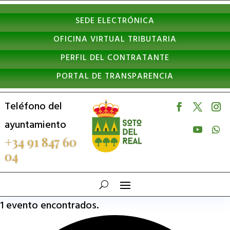
Nota:
SEDE ELECTRÓNICA
este
OFICINA VIRTUAL TRIBUTARIA
sitio
PERFIL DEL CONTRATANTE
web
PORTAL DE TRANSPARENCIA
incluye
un
Teléfono del
sistema
ayuntamiento
de
+34 91 847 60
04
accesibilidad.
1 evento encontrados.