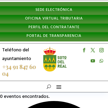
Nota:
SEDE ELECTRÓNICA
este
OFICINA VIRTUAL TRIBUTARIA
sitio
PERFIL DEL CONTRATANTE
web
PORTAL DE TRANSPARENCIA
incluye
un
Teléfono del
sistema
ayuntamiento
de
+34 91 847 60
04
accesibilidad.
0 eventos encontrados.