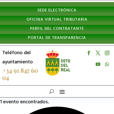
Nota:
SEDE ELECTRÓNICA
este
OFICINA VIRTUAL TRIBUTARIA
sitio
PERFIL DEL CONTRATANTE
web
PORTAL DE TRANSPARENCIA
incluye
un
Teléfono del
sistema
ayuntamiento
de
+34 91 847 60
04
accesibilidad.
1 evento encontrados.