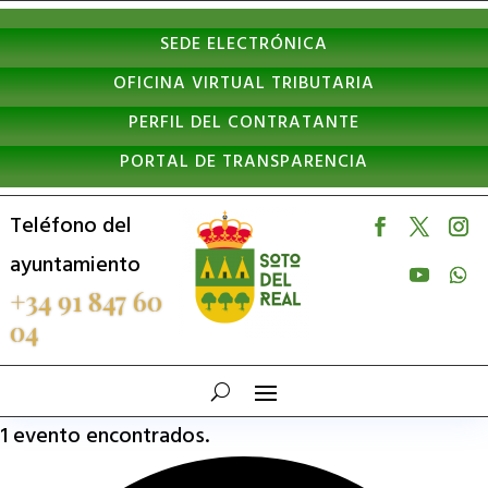
Nota:
SEDE ELECTRÓNICA
este
OFICINA VIRTUAL TRIBUTARIA
sitio
PERFIL DEL CONTRATANTE
web
PORTAL DE TRANSPARENCIA
incluye
un
Teléfono del
sistema
ayuntamiento
de
+34 91 847 60
04
accesibilidad.
1 evento encontrados.