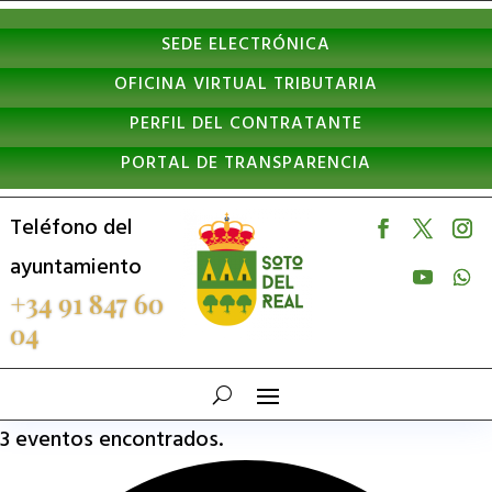
Nota:
SEDE ELECTRÓNICA
este
OFICINA VIRTUAL TRIBUTARIA
sitio
PERFIL DEL CONTRATANTE
web
PORTAL DE TRANSPARENCIA
incluye
un
Teléfono del
sistema
ayuntamiento
de
+34 91 847 60
04
accesibilidad.
3 eventos encontrados.