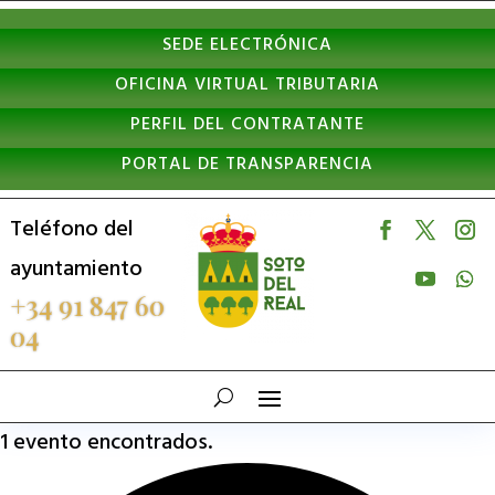
Nota:
SEDE ELECTRÓNICA
este
OFICINA VIRTUAL TRIBUTARIA
sitio
PERFIL DEL CONTRATANTE
web
PORTAL DE TRANSPARENCIA
incluye
un
Teléfono del
sistema
ayuntamiento
de
+34 91 847 60
04
accesibilidad.
1 evento encontrados.