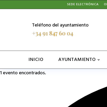
Nota:
SEDE ELECTRÓNICA
O
este
sitio
Teléfono del ayuntamiento
web
+34 91 847 60 04
incluye
un
sistema
INICIO
AYUNTAMIENTO
de
1 evento encontrados.
accesibilidad.
Presione
Control-
F11