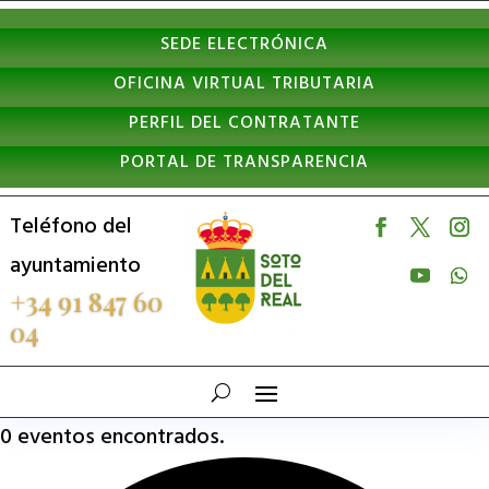
Nota:
SEDE ELECTRÓNICA
este
OFICINA VIRTUAL TRIBUTARIA
sitio
PERFIL DEL CONTRATANTE
web
PORTAL DE TRANSPARENCIA
incluye
un
Teléfono del
sistema
ayuntamiento
de
+34 91 847 60
04
accesibilidad.
0 eventos encontrados.