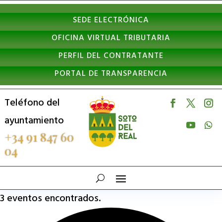
Nota:
SEDE ELECTRÓNICA
este
OFICINA VIRTUAL TRIBUTARIA
sitio
PERFIL DEL CONTRATANTE
web
PORTAL DE TRANSPARENCIA
incluye
un
Teléfono del
sistema
ayuntamiento
de
+34 91 847 60
04
accesibilidad.
3 eventos encontrados.