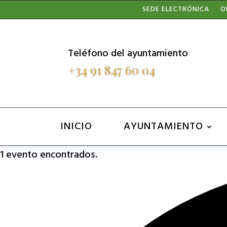
Nota:
SEDE ELECTRÓNICA
O
este
sitio
Teléfono del ayuntamiento
web
+34 91 847 60 04
incluye
un
sistema
INICIO
AYUNTAMIENTO
de
1 evento encontrados.
accesibilidad.
Presione
Control-
F11