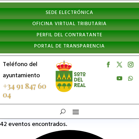
Nota:
SEDE ELECTRÓNICA
este
OFICINA VIRTUAL TRIBUTARIA
sitio
PERFIL DEL CONTRATANTE
web
PORTAL DE TRANSPARENCIA
incluye
un
Teléfono del
sistema
ayuntamiento
de
+34 91 847 60
04
accesibilidad.
42 eventos encontrados.