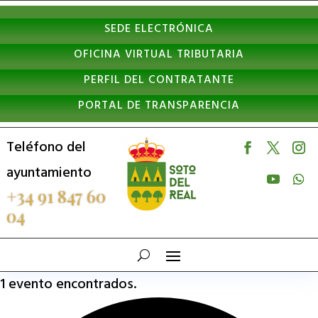
Nota:
SEDE ELECTRÓNICA
este
OFICINA VIRTUAL TRIBUTARIA
sitio
PERFIL DEL CONTRATANTE
web
PORTAL DE TRANSPARENCIA
incluye
un
Teléfono del
sistema
ayuntamiento
de
+34 91 847 60
04
accesibilidad.
1 evento encontrados.