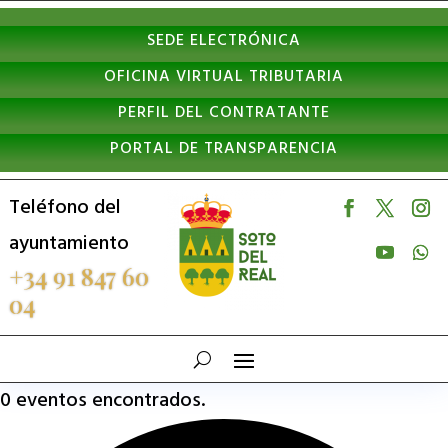
Nota:
SEDE ELECTRÓNICA
este
OFICINA VIRTUAL TRIBUTARIA
sitio
PERFIL DEL CONTRATANTE
web
PORTAL DE TRANSPARENCIA
incluye
un
Teléfono del
sistema
ayuntamiento
de
+34 91 847 60
04
accesibilidad.
0 eventos encontrados.