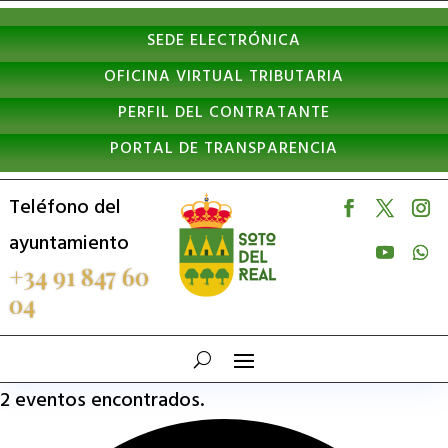
Nota:
SEDE ELECTRÓNICA
este
OFICINA VIRTUAL TRIBUTARIA
sitio
PERFIL DEL CONTRATANTE
web
PORTAL DE TRANSPARENCIA
incluye
un
Teléfono del
sistema
ayuntamiento
de
+34 91 847 60
04
accesibilidad.
2 eventos encontrados.