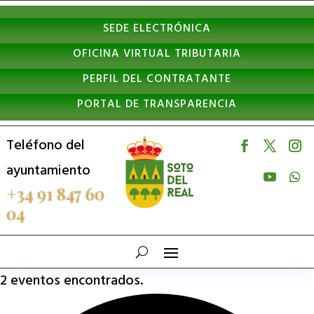
Nota:
SEDE ELECTRÓNICA
este
OFICINA VIRTUAL TRIBUTARIA
sitio
PERFIL DEL CONTRATANTE
web
PORTAL DE TRANSPARENCIA
incluye
un
Teléfono del
sistema
ayuntamiento
de
+34 91 847 60
04
accesibilidad.
2 eventos encontrados.