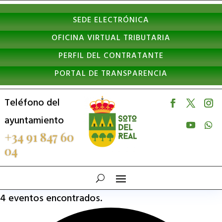
Nota:
SEDE ELECTRÓNICA
este
OFICINA VIRTUAL TRIBUTARIA
sitio
PERFIL DEL CONTRATANTE
web
PORTAL DE TRANSPARENCIA
incluye
un
Teléfono del
sistema
ayuntamiento
de
+34 91 847 60
04
accesibilidad.
4 eventos encontrados.