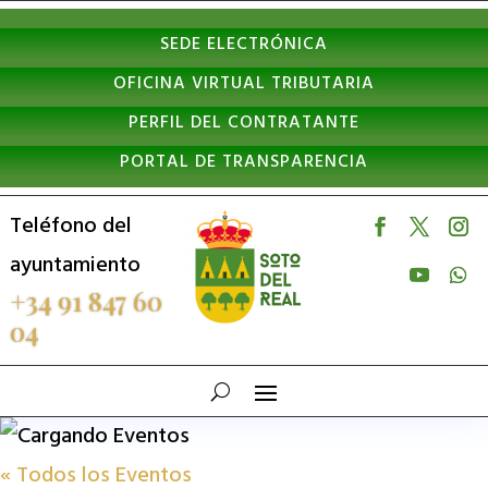
Nota:
SEDE ELECTRÓNICA
este
OFICINA VIRTUAL TRIBUTARIA
sitio
PERFIL DEL CONTRATANTE
web
PORTAL DE TRANSPARENCIA
incluye
un
Teléfono del
sistema
ayuntamiento
de
+34 91 847 60
04
accesibilidad.
« Todos los Eventos