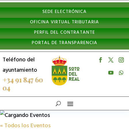
Nota:
SEDE ELECTRÓNICA
este
OFICINA VIRTUAL TRIBUTARIA
sitio
PERFIL DEL CONTRATANTE
web
PORTAL DE TRANSPARENCIA
incluye
un
Teléfono del
sistema
ayuntamiento
de
+34 91 847 60
04
accesibilidad.
« Todos los Eventos